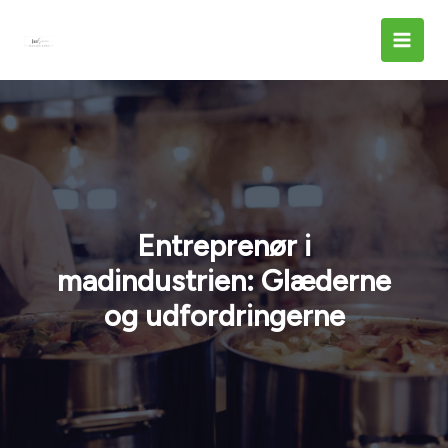
Gå
til
indholdet
Entreprenør i
madindustrien: Glæderne
og udfordringerne